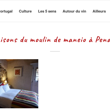
ortugal
Culture
Les 5 sens
Autour du vin
Ailleurs
aisons du moulin de maneio à Pen