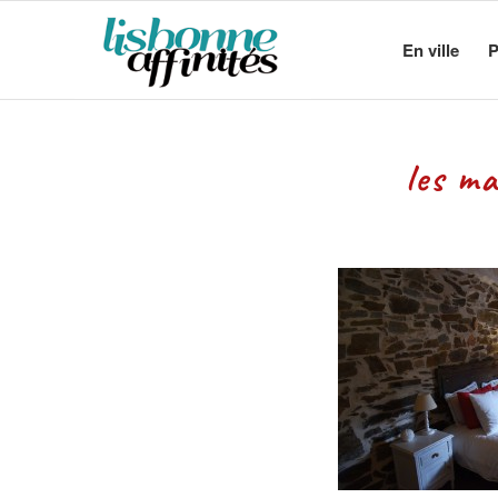
En ville
P
les m