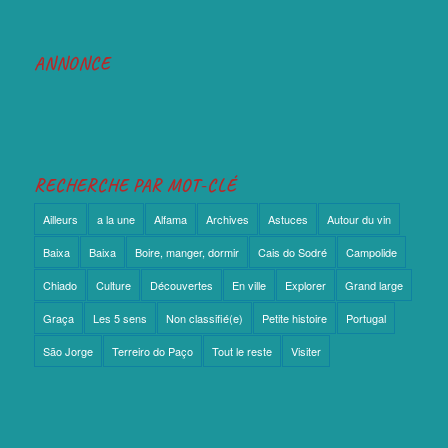
ANNONCE
RECHERCHE PAR MOT-CLÉ
Ailleurs
a la une
Alfama
Archives
Astuces
Autour du vin
Baixa
Baixa
Boire, manger, dormir
Cais do Sodré
Campolide
Chiado
Culture
Découvertes
En ville
Explorer
Grand large
Graça
Les 5 sens
Non classifié(e)
Petite histoire
Portugal
São Jorge
Terreiro do Paço
Tout le reste
Visiter