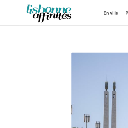
En ville
P
Le salon du li