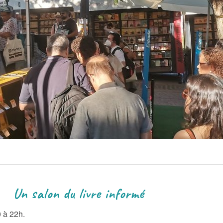
vre informé
0 à 22h.