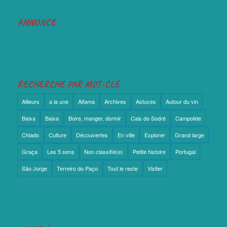
ANNONCE
RECHERCHE PAR MOT-CLÉ
Ailleurs
a la une
Alfama
Archives
Astuces
Autour du vin
Baixa
Baixa
Boire, manger, dormir
Cais do Sodré
Campolide
Chiado
Culture
Découvertes
En ville
Explorer
Grand large
Graça
Les 5 sens
Non classifié(e)
Petite histoire
Portugal
São Jorge
Terreiro do Paço
Tout le reste
Visiter