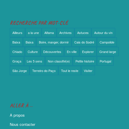
RECHERCHE PAR MOT-CLÉ
Ailleurs
a la une
Alfama
Archives
Astuces
Autour du vin
Baixa
Baixa
Boire, manger, dormir
Cais do Sodré
Campolide
Chiado
Culture
Découvertes
En ville
Explorer
Grand large
Graça
Les 5 sens
Non classifié(e)
Petite histoire
Portugal
São Jorge
Terreiro do Paço
Tout le reste
Visiter
ALLER À …
A propos
Nous contacter