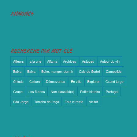
ANNONCE
RECHERCHE PAR MOT-CLÉ
Ailleurs
a la une
Alfama
Archives
Astuces
Autour du vin
Baixa
Baixa
Boire, manger, dormir
Cais do Sodré
Campolide
Chiado
Culture
Découvertes
En ville
Explorer
Grand large
Graça
Les 5 sens
Non classifié(e)
Petite histoire
Portugal
São Jorge
Terreiro do Paço
Tout le reste
Visiter