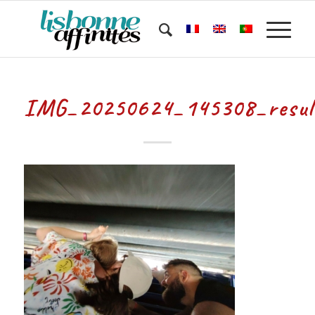
IMG_20250624_145308_resul