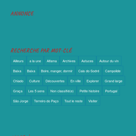
ANNONCE
RECHERCHE PAR MOT-CLÉ
Ailleurs
a la une
Alfama
Archives
Astuces
Autour du vin
Baixa
Baixa
Boire, manger, dormir
Cais do Sodré
Campolide
Chiado
Culture
Découvertes
En ville
Explorer
Grand large
Graça
Les 5 sens
Non classifié(e)
Petite histoire
Portugal
São Jorge
Terreiro do Paço
Tout le reste
Visiter