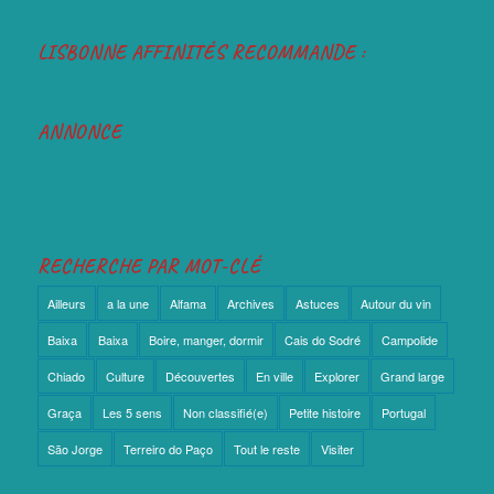
LISBONNE AFFINITÉS RECOMMANDE :
ANNONCE
RECHERCHE PAR MOT-CLÉ
Ailleurs
a la une
Alfama
Archives
Astuces
Autour du vin
Baixa
Baixa
Boire, manger, dormir
Cais do Sodré
Campolide
Chiado
Culture
Découvertes
En ville
Explorer
Grand large
Graça
Les 5 sens
Non classifié(e)
Petite histoire
Portugal
São Jorge
Terreiro do Paço
Tout le reste
Visiter