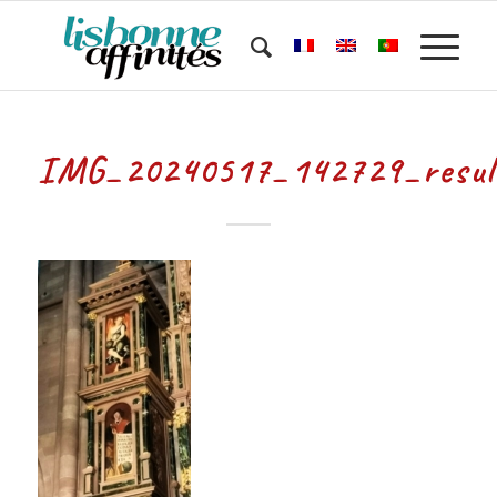
IMG_20240517_142729_resul