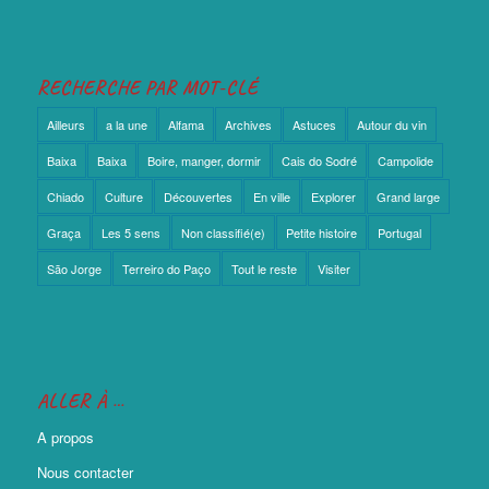
RECHERCHE PAR MOT-CLÉ
Ailleurs
a la une
Alfama
Archives
Astuces
Autour du vin
Baixa
Baixa
Boire, manger, dormir
Cais do Sodré
Campolide
Chiado
Culture
Découvertes
En ville
Explorer
Grand large
Graça
Les 5 sens
Non classifié(e)
Petite histoire
Portugal
São Jorge
Terreiro do Paço
Tout le reste
Visiter
ALLER À …
A propos
Nous contacter