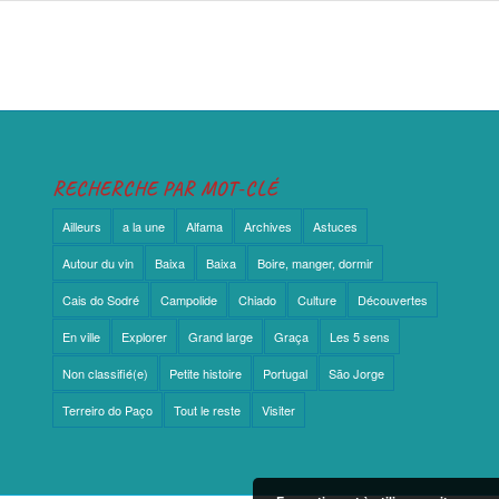
RECHERCHE PAR MOT-CLÉ
Ailleurs
a la une
Alfama
Archives
Astuces
Autour du vin
Baixa
Baixa
Boire, manger, dormir
Cais do Sodré
Campolide
Chiado
Culture
Découvertes
En ville
Explorer
Grand large
Graça
Les 5 sens
Non classifié(e)
Petite histoire
Portugal
São Jorge
Terreiro do Paço
Tout le reste
Visiter