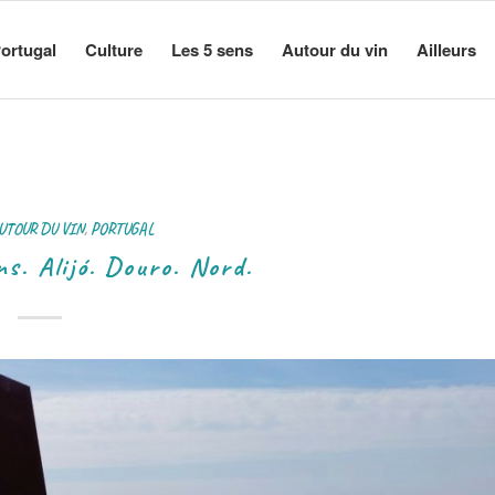
ortugal
Culture
Les 5 sens
Autour du vin
Ailleurs
UTOUR DU VIN
,
PORTUGAL
ins. Alijó. Douro. Nord.