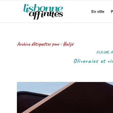
En ville
P
Archive d’étiquettes pour :
#alijó
A LA UNE
,
A
Oliveraies et v