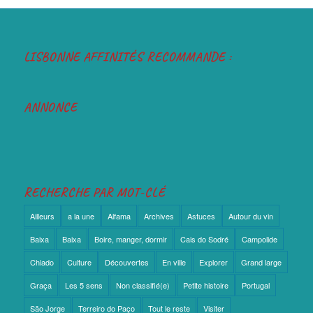
LISBONNE AFFINITÉS RECOMMANDE :
ANNONCE
RECHERCHE PAR MOT-CLÉ
Ailleurs
a la une
Alfama
Archives
Astuces
Autour du vin
Baixa
Baixa
Boire, manger, dormir
Cais do Sodré
Campolide
Chiado
Culture
Découvertes
En ville
Explorer
Grand large
Graça
Les 5 sens
Non classifié(e)
Petite histoire
Portugal
São Jorge
Terreiro do Paço
Tout le reste
Visiter