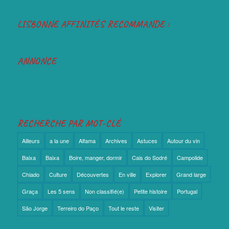
LISBONNE AFFINITÉS RECOMMANDE :
ANNONCE
RECHERCHE PAR MOT-CLÉ
Ailleurs
a la une
Alfama
Archives
Astuces
Autour du vin
Baixa
Baixa
Boire, manger, dormir
Cais do Sodré
Campolide
Chiado
Culture
Découvertes
En ville
Explorer
Grand large
Graça
Les 5 sens
Non classifié(e)
Petite histoire
Portugal
São Jorge
Terreiro do Paço
Tout le reste
Visiter