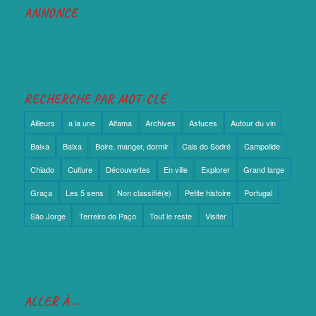
ANNONCE
RECHERCHE PAR MOT-CLÉ
Ailleurs
a la une
Alfama
Archives
Astuces
Autour du vin
Baixa
Baixa
Boire, manger, dormir
Cais do Sodré
Campolide
Chiado
Culture
Découvertes
En ville
Explorer
Grand large
Graça
Les 5 sens
Non classifié(e)
Petite histoire
Portugal
São Jorge
Terreiro do Paço
Tout le reste
Visiter
ALLER À …