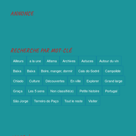
ANNONCE
RECHERCHE PAR MOT-CLÉ
Ailleurs
a la une
Alfama
Archives
Astuces
Autour du vin
Baixa
Baixa
Boire, manger, dormir
Cais do Sodré
Campolide
Chiado
Culture
Découvertes
En ville
Explorer
Grand large
Graça
Les 5 sens
Non classifié(e)
Petite histoire
Portugal
São Jorge
Terreiro do Paço
Tout le reste
Visiter