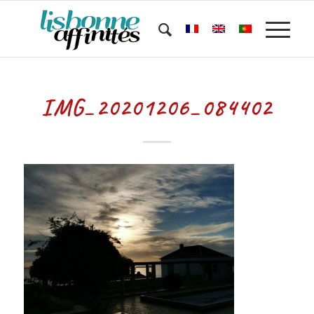
IMG_20201206_084402