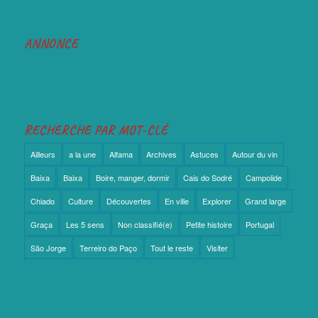
ANNONCE
RECHERCHE PAR MOT-CLÉ
Ailleurs
a la une
Alfama
Archives
Astuces
Autour du vin
Baixa
Baixa
Boire, manger, dormir
Cais do Sodré
Campolide
Chiado
Culture
Découvertes
En ville
Explorer
Grand large
Graça
Les 5 sens
Non classifié(e)
Petite histoire
Portugal
São Jorge
Terreiro do Paço
Tout le reste
Visiter