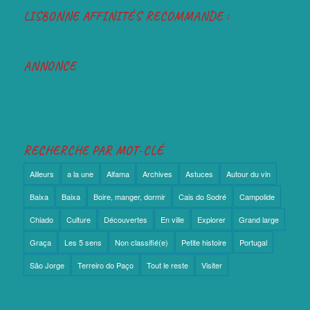
LISBONNE AFFINITÉS RECOMMANDE :
ANNONCE
RECHERCHE PAR MOT-CLÉ
Ailleurs
a la une
Alfama
Archives
Astuces
Autour du vin
Baixa
Baixa
Boire, manger, dormir
Cais do Sodré
Campolide
Chiado
Culture
Découvertes
En ville
Explorer
Grand large
Graça
Les 5 sens
Non classifié(e)
Petite histoire
Portugal
São Jorge
Terreiro do Paço
Tout le reste
Visiter