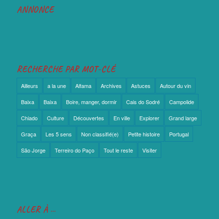
ANNONCE
RECHERCHE PAR MOT-CLÉ
Ailleurs
a la une
Alfama
Archives
Astuces
Autour du vin
Baixa
Baixa
Boire, manger, dormir
Cais do Sodré
Campolide
Chiado
Culture
Découvertes
En ville
Explorer
Grand large
Graça
Les 5 sens
Non classifié(e)
Petite histoire
Portugal
São Jorge
Terreiro do Paço
Tout le reste
Visiter
ALLER À …