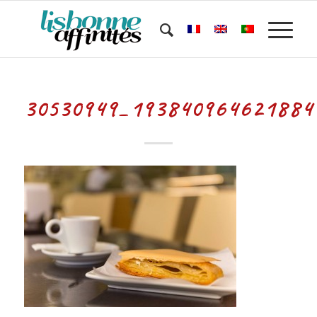
30530949_193840964621884