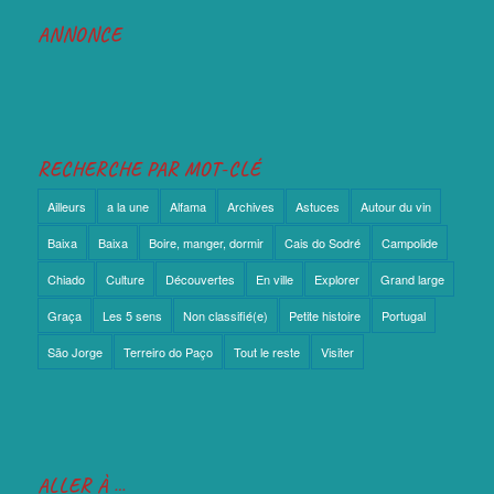
ANNONCE
RECHERCHE PAR MOT-CLÉ
Ailleurs
a la une
Alfama
Archives
Astuces
Autour du vin
Baixa
Baixa
Boire, manger, dormir
Cais do Sodré
Campolide
Chiado
Culture
Découvertes
En ville
Explorer
Grand large
Graça
Les 5 sens
Non classifié(e)
Petite histoire
Portugal
São Jorge
Terreiro do Paço
Tout le reste
Visiter
ALLER À …