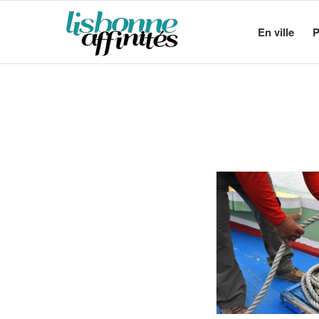
En ville
P