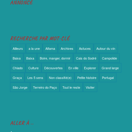
ANNONCE
RECHERCHE PAR MOT-CLÉ
Ailleurs
a la une
Alfama
Archives
Astuces
Autour du vin
Baixa
Baixa
Boire, manger, dormir
Cais do Sodré
Campolide
Chiado
Culture
Découvertes
En ville
Explorer
Grand large
Graça
Les 5 sens
Non classifié(e)
Petite histoire
Portugal
São Jorge
Terreiro do Paço
Tout le reste
Visiter
ALLER À …