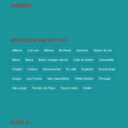
ANNONCE
RECHERCHE PAR MOT-CLÉ
Ailleurs
a la une
Alfama
Archives
Astuces
Autour du vin
Baixa
Baixa
Boire, manger, dormir
Cais do Sodré
Campolide
Chiado
Culture
Découvertes
En ville
Explorer
Grand large
Graça
Les 5 sens
Non classifié(e)
Petite histoire
Portugal
São Jorge
Terreiro do Paço
Tout le reste
Visiter
ALLER À …