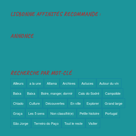
LISBONNE AFFINITÉS RECOMMANDE :
ANNONCE
RECHERCHE PAR MOT-CLÉ
Ailleurs
a la une
Alfama
Archives
Astuces
Autour du vin
Baixa
Baixa
Boire, manger, dormir
Cais do Sodré
Campolide
Chiado
Culture
Découvertes
En ville
Explorer
Grand large
Graça
Les 5 sens
Non classifié(e)
Petite histoire
Portugal
São Jorge
Terreiro do Paço
Tout le reste
Visiter