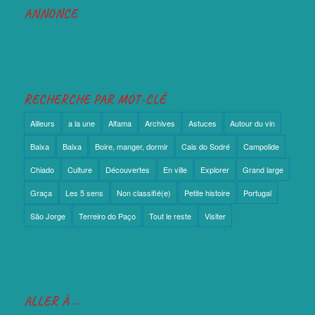
ANNONCE
RECHERCHE PAR MOT-CLÉ
Ailleurs
a la une
Alfama
Archives
Astuces
Autour du vin
Baixa
Baixa
Boire, manger, dormir
Cais do Sodré
Campolide
Chiado
Culture
Découvertes
En ville
Explorer
Grand large
Graça
Les 5 sens
Non classifié(e)
Petite histoire
Portugal
São Jorge
Terreiro do Paço
Tout le reste
Visiter
ALLER À …