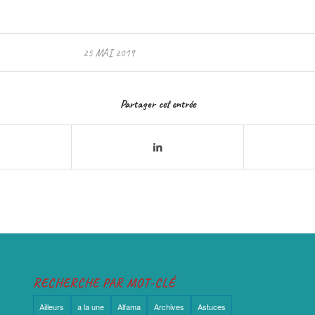
25 MAI 2019
Partager cet entrée
RECHERCHE PAR MOT-CLÉ
Ailleurs
a la une
Alfama
Archives
Astuces