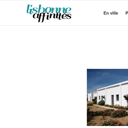
En ville
P