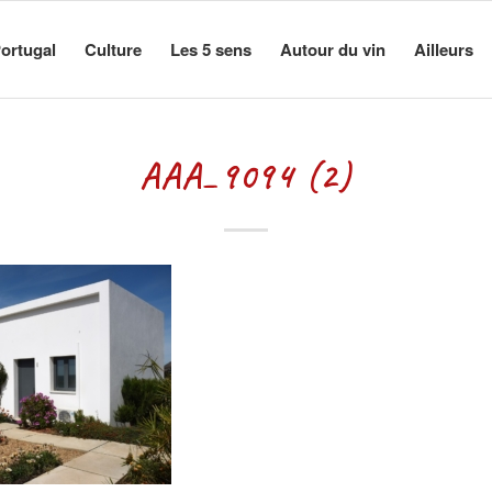
ortugal
Culture
Les 5 sens
Autour du vin
Ailleurs
AAA_9094 (2)