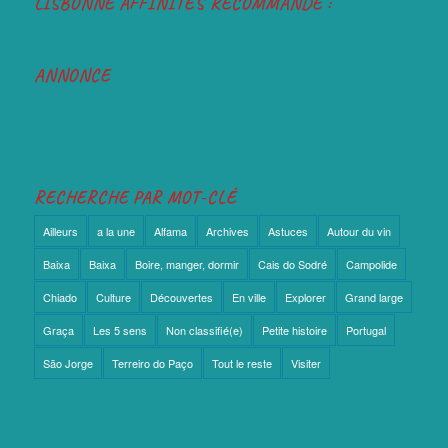
LISBONNE AFFINITÉS RECOMMANDE :
ANNONCE
RECHERCHE PAR MOT-CLÉ
Ailleurs
a la une
Alfama
Archives
Astuces
Autour du vin
Baixa
Baixa
Boire, manger, dormir
Cais do Sodré
Campolide
Chiado
Culture
Découvertes
En ville
Explorer
Grand large
Graça
Les 5 sens
Non classifié(e)
Petite histoire
Portugal
São Jorge
Terreiro do Paço
Tout le reste
Visiter