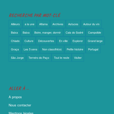
RECHERCHE PAR MOT-CLÉ
Ailleurs
a la une
Alfama
Archives
Astuces
Autour du vin
Baixa
Baixa
Boire, manger, dormir
Cais do Sodré
Campolide
Chiado
Culture
Découvertes
En ville
Explorer
Grand large
Graça
Les 5 sens
Non classifié(e)
Petite histoire
Portugal
São Jorge
Terreiro do Paço
Tout le reste
Visiter
ALLER À …
A propos
Nous contacter
Mentions légales