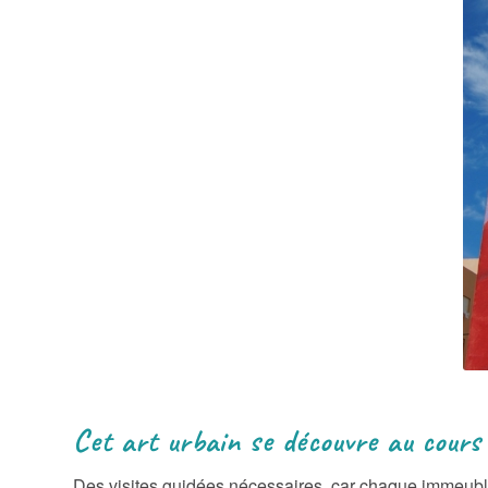
Cet art urbain se découvre au cours 
Des visites guidées nécessaires, car chaque immeuble o