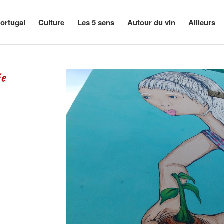
ortugal
Culture
Les 5 sens
Autour du vin
Ailleurs
ée