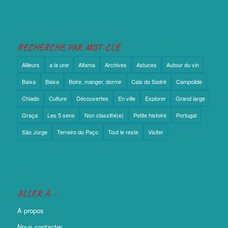
RECHERCHE PAR MOT-CLÉ
Ailleurs
a la une
Alfama
Archives
Astuces
Autour du vin
Baixa
Baixa
Boire, manger, dormir
Cais do Sodré
Campolide
Chiado
Culture
Découvertes
En ville
Explorer
Grand large
Graça
Les 5 sens
Non classifié(e)
Petite histoire
Portugal
São Jorge
Terreiro do Paço
Tout le reste
Visiter
ALLER À …
A propos
Nous contacter