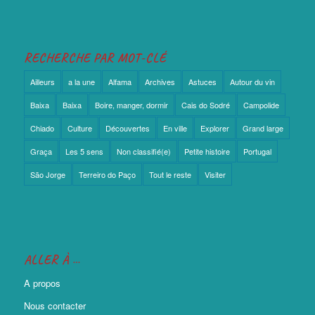
RECHERCHE PAR MOT-CLÉ
Ailleurs
a la une
Alfama
Archives
Astuces
Autour du vin
Baixa
Baixa
Boire, manger, dormir
Cais do Sodré
Campolide
Chiado
Culture
Découvertes
En ville
Explorer
Grand large
Graça
Les 5 sens
Non classifié(e)
Petite histoire
Portugal
São Jorge
Terreiro do Paço
Tout le reste
Visiter
ALLER À …
A propos
Nous contacter