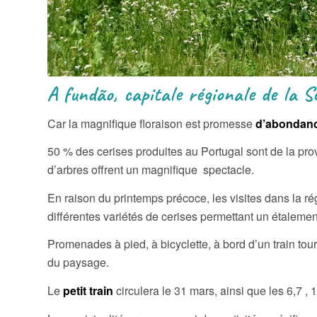
A fundão, capitale régionale de la S
Car la magnifique floraison est promesse
d’abondan
50 % des cerises produites au Portugal sont de la pro
d’arbres offrent un magnifique spectacle.
En raison du printemps précoce, les visites dans la r
différentes variétés de cerises permettant un étalement
Promenades à pied, à bicyclette, à bord d’un train tou
du paysage.
Le
petit train
circulera le 31 mars, ainsi que les 6,7 , 1