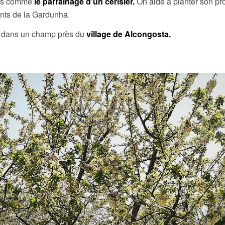
ques comme
le parrainage d’un cerisier.
On aide à planter son pr
itants de la Gardunha.
ier dans un champ près du
village de Alcongosta.