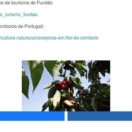
fice de tourisme de Fundão
to_turismo_fundao
omboios de Portugal)
/cultura-natureza/cerejeiras-em-flor-de-comboio