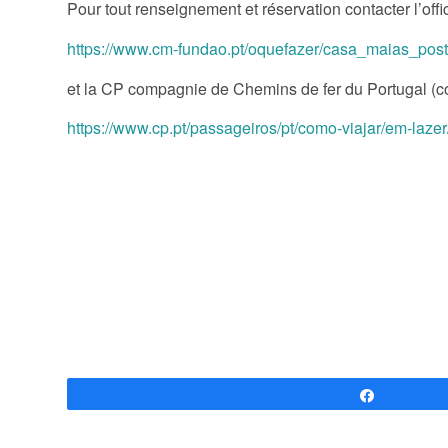
Pour tout renseignement et réservation contacter l’of
https://www.cm-fundao.pt/oquefazer/casa_maias_pos
et la CP compagnie de Chemins de fer du Portugal (c
https://www.cp.pt/passageiros/pt/como-viajar/em-lazer
Partagez