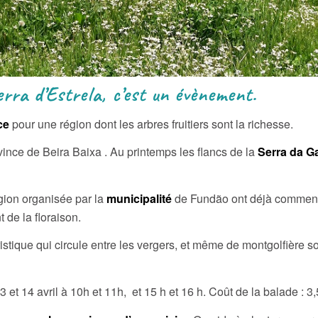
erra d’Estrela, c’est un évènement.
ce
pour une région dont les arbres fruitiers sont la richesse.
vince de Beira Baixa . Au printemps les flancs de la
Serra da G
égion organisée par la
municipalité
de Fundão ont déjà commencée
 de la floraison.
ristique qui circule entre les vergers, et même de montgolfière 
3 et 14 avril à 10h et 11h, et 15 h et 16 h. Coût de la balade : 3,