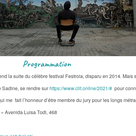
ation
d la suite du célèbre festival Festroia, disparu en 2014. Mais s
re Sadine, se rendre sur
https://www.clit.online/2021/#
pour connaî
qui me fait l’honneur d’être membre du jury pour les longs métr
 » Avenida Luisa Todi, 468