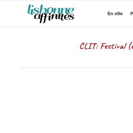
En ville
P
CLIT: Festival (de cinéma) 