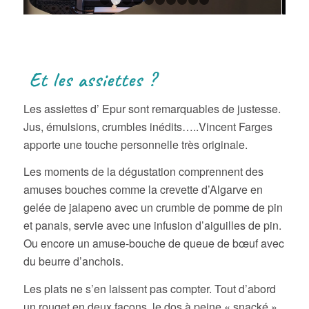
1
2
3
4
5
6
7
8
9
10
Et les assiettes ?
Les assiettes d’ Epur sont remarquables de justesse.
Jus, émulsions, crumbles inédits…..Vincent Farges
apporte une touche personnelle très originale.
Les moments de la dégustation comprennent des
amuses bouches comme la crevette d’Algarve en
gelée de jalapeno avec un crumble de pomme de pin
et panais, servie avec une infusion d’aiguilles de pin.
Ou encore un amuse-bouche de queue de bœuf avec
du beurre d’anchois.
Les plats ne s’en laissent pas compter. Tout d’abord
un rouget en deux façons, le dos à peine « snacké »