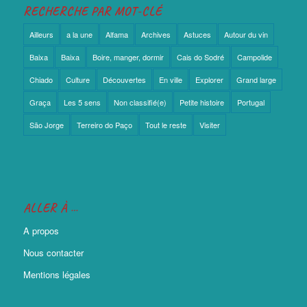
RECHERCHE PAR MOT-CLÉ
Ailleurs
a la une
Alfama
Archives
Astuces
Autour du vin
Baixa
Baixa
Boire, manger, dormir
Cais do Sodré
Campolide
Chiado
Culture
Découvertes
En ville
Explorer
Grand large
Graça
Les 5 sens
Non classifié(e)
Petite histoire
Portugal
São Jorge
Terreiro do Paço
Tout le reste
Visiter
ALLER À …
A propos
Nous contacter
Mentions légales