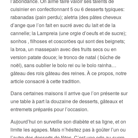
l’abondance. On aime faire valoir ses talents de
cuisinier en confectionnant 5 ou 6 desserts typiques:
rabanadas (pain perdu); aletria (des pâtes cheveux
d’ange que l’on fait en sucré avec du lait et de la
cannelle; la Lampreia (une orgie d’oeufs et de sucre);
sonhos , filhoses et coscorões qui sont des beignets;
la broa, un massepain avec des fruits secs ou en
version patate douce; le tronco de natal ( bûche de
noël), sans oublier le bolo rei ou le bolo rainha…
gâteau des rois gâteau des reines. À ce propos, notre
article consacré à cette tradition.
Dans certaines maisons il arrive que l’on présente sur
une table à part la douzaine de desserts, gâteaux et
entremets préparés pour l’occasion.
Aujourd’hui on surveille son diabète et sa ligne, et on
limite les agapes. Mais n’hésitez pas à goûter l’un ou
l’autre des desserts de fêtes. C’est une ode au sucre,