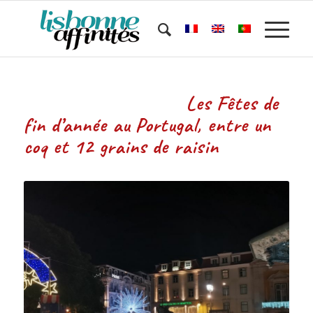
Les Fêtes de
fin d’année au Portugal, entre un
coq et 12 grains de raisin