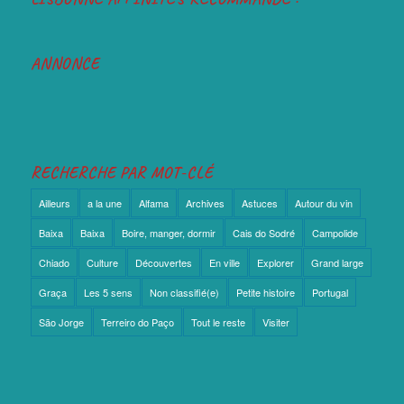
ANNONCE
RECHERCHE PAR MOT-CLÉ
Ailleurs
a la une
Alfama
Archives
Astuces
Autour du vin
Baixa
Baixa
Boire, manger, dormir
Cais do Sodré
Campolide
Chiado
Culture
Découvertes
En ville
Explorer
Grand large
Graça
Les 5 sens
Non classifié(e)
Petite histoire
Portugal
São Jorge
Terreiro do Paço
Tout le reste
Visiter