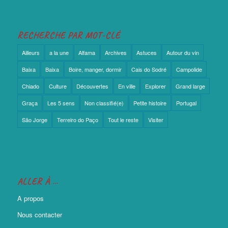
RECHERCHE PAR MOT-CLÉ
Ailleurs
a la une
Alfama
Archives
Astuces
Autour du vin
Baixa
Baixa
Boire, manger, dormir
Cais do Sodré
Campolide
Chiado
Culture
Découvertes
En ville
Explorer
Grand large
Graça
Les 5 sens
Non classifié(e)
Petite histoire
Portugal
São Jorge
Terreiro do Paço
Tout le reste
Visiter
ALLER À …
A propos
Nous contacter