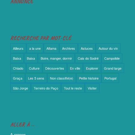
RECHERCHE PAR MOT-CLÉ
Ailleurs
a la une
Alfama
Archives
Astuces
Autour du vin
Baixa
Baixa
Boire, manger, dormir
Cais do Sodré
Campolide
Chiado
Culture
Découvertes
En ville
Explorer
Grand large
Graça
Les 5 sens
Non classifié(e)
Petite histoire
Portugal
São Jorge
Terreiro do Paço
Tout le reste
Visiter
ALLER À …
A propos