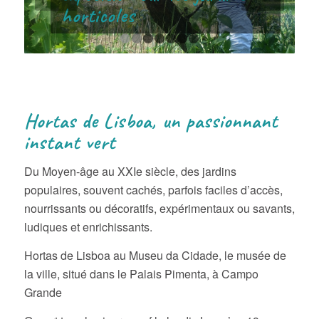
horticoles
1
2
3
4
5
6
7
Hortas de Lisboa, un passionnant
instant vert
Du Moyen-âge au XXIe siècle, des jardins
populaires, souvent cachés, parfois faciles d’accès,
nourrissants ou décoratifs, expérimentaux ou savants,
ludiques et enrichissants.
Hortas de Lisboa au Museu da Cidade, le musée de
la ville, situé dans le Palais Pimenta, à Campo
Grande
Ouvert tous les jours sauf le lundi. Jusqu’au 19