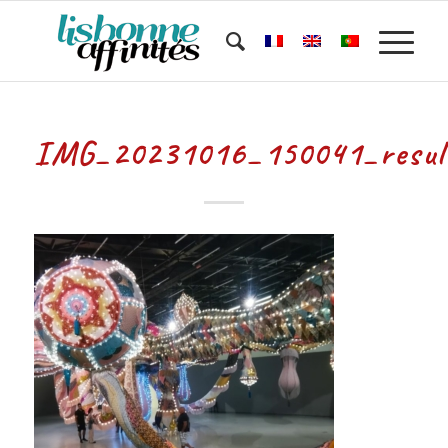
IMG_20231016_150041_resul