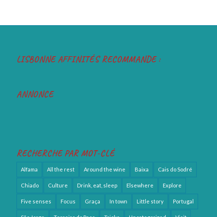
LISBONNE AFFINITÉS RECOMMANDE :
ANNONCE
RECHERCHE PAR MOT-CLÉ
Alfama
All the rest
Around the wine
Baixa
Cais do Sodré
Chiado
Culture
Drink, eat, sleep
Elsewhere
Explore
Five senses
Focus
Graça
In town
Little story
Portugal