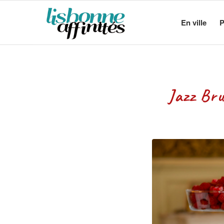
En ville
P
Jazz Bru