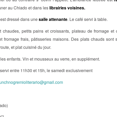
flâner au Chiado et dans les
librairies voisines.
est dressé dans une
salle attenante
. Le café servi à table.
t chaudes, petits pains et croissants, plateau de fromage et ch
t fromage frais, pâtisseries maisons. Des plats chauds sont s
oute, et plat cuisiné du jour.
 les enfants. Vin et mousseux au verre, en supplément.
servi entre 11h30 et 15h, le samedi exclusivement
runchnogremioliterario@gmail.com
iado)
9″]