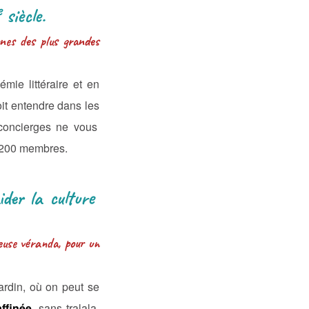
e
siècle.
nes des plus grandes
mie littéraire et en
oit entendre dans les
concierges ne vous
1200 membres.
aider la culture
ieuse véranda, pour un
ardin, où on peut se
affinée
, sans tralala,