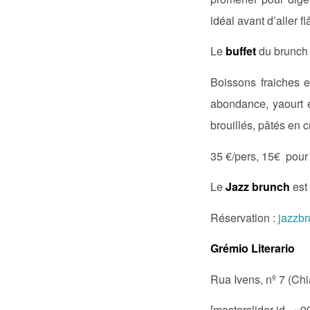
idéal avant d’aller 
Le
buffet
du brunch 
Boissons fraiches e
abondance, yaourt e
brouillés, pâtés en cr
35 €/pers, 15€ pour
Le
Jazz brunch
est 
Réservation :
jazzb
Grémio Literario
Rua Ivens, nº 7 (Ch
[masterslider id= »9