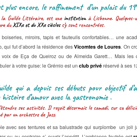
 et plus encore, le raffinement d’un palais du 19
 la Guilde Littéraire, est une
institution
à Lisbonne. Quelques-u
ture du
XIXe et du XXe siècles
s’y sont rencontrées.
 boiseries, miroirs, tapis et fauteuils confortables… une acadé
 qui fut d’abord la résidence des
Vicomtes de Loures
. On cr
 voix de Eça de Queiroz ou de Almeida Garett… Mais les 
uler à votre guise: le Grémio est un
club privé
réservé à ses 
uilde qui a depuis ses débuts pour objectif d’
 histoire d’amour avec la gastronomie .
étendre ses activités. Il reçoit désormais le samedi, sur sa délic
é par un orchestre de Jazz.
le avec ses tentures et sa balustrade qui surplombe un joli j
r ou au contraire s’ ouvrir l’appétit. L’ambiance feutrée est
r