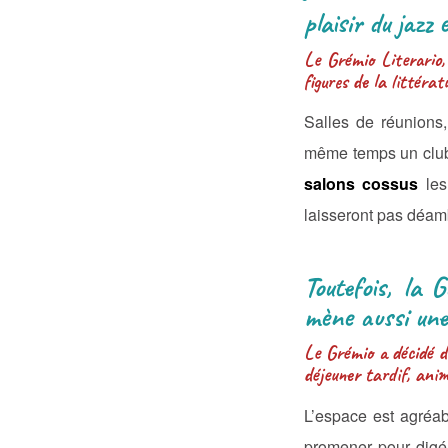
plaisir du jazz
Le Grémio Literario,
figures de la littéra
Salles de réunions,
même temps un club,
salons cossus
les
laisseront pas déamb
Toutefois, la G
mène aussi une
Le Grémio a décidé d’
déjeuner tardif, anim
L’espace est agréab
promener pour digére