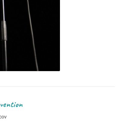
tion
ecov