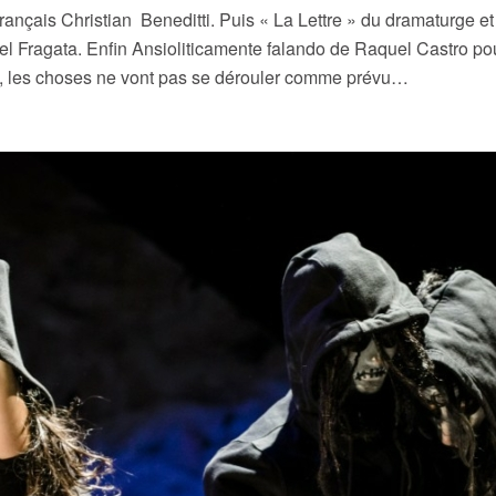
français Christian Beneditti. Puis « La Lettre » du dramaturge 
el Fragata. Enfin Ansioliticamente falando de Raquel Castro po
te, les choses ne vont pas se dérouler comme prévu…