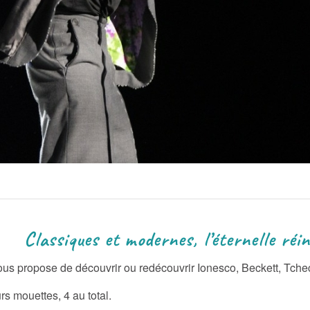
nes, l’éternelle réinven
nous propose de découvrir ou redécouvrir Ionesco, Beckett, Tch
rs mouettes, 4 au total.