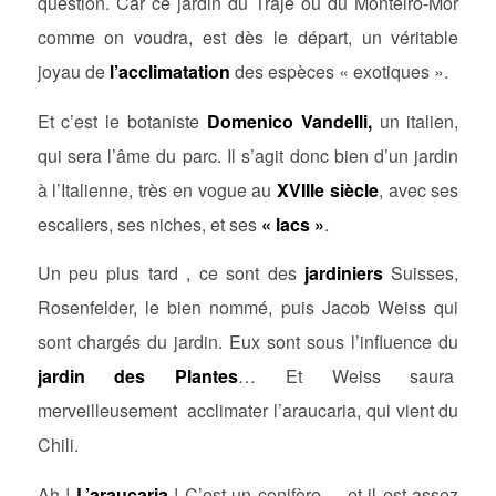
question. Car ce jardin du Traje ou du Monteiro-Mor
comme on voudra, est dès le départ, un véritable
joyau de
l’acclimatation
des espèces « exotiques ».
Et c’est le botaniste
Domenico Vandelli,
un italien,
qui sera l’âme du parc. Il s’agit donc bien d’un jardin
à l’Italienne, très en vogue au
XVIIIe siècle
, avec ses
escaliers, ses niches, et ses
« lacs »
.
Un peu plus tard , ce sont des
jardiniers
Suisses,
Rosenfelder, le bien nommé, puis Jacob Weiss qui
sont chargés du jardin. Eux sont sous l’influence du
jardin des Plantes
… Et Weiss saura
merveilleusement acclimater l’araucaria, qui vient du
Chili.
Ah !
L’araucaria
! C’est un conifère…..et il est assez