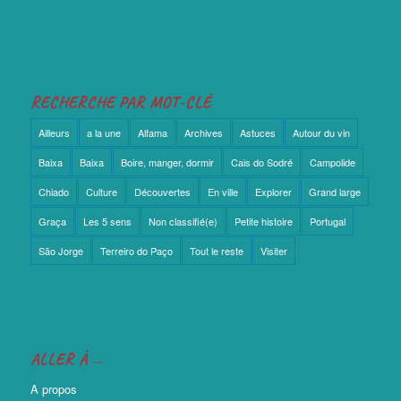
RECHERCHE PAR MOT-CLÉ
Ailleurs
a la une
Alfama
Archives
Astuces
Autour du vin
Baixa
Baixa
Boire, manger, dormir
Cais do Sodré
Campolide
Chiado
Culture
Découvertes
En ville
Explorer
Grand large
Graça
Les 5 sens
Non classifié(e)
Petite histoire
Portugal
São Jorge
Terreiro do Paço
Tout le reste
Visiter
ALLER À …
A propos