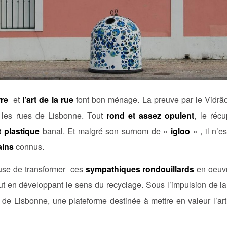
rre
et
l’art de la rue
font bon ménage. La preuve par le Vidrão
s les rues de Lisbonne. Tout
rond et assez opulent
, le réc
t plastique
banal. Et malgré son surnom de «
igloo
» , il n’e
ains
connus.
euse de transformer ces
sympathiques rondouillards
en oeuvr
ut en développant le sens du recyclage. Sous l’impulsion de l
 de Lisbonne, une plateforme destinée à mettre en valeur l’art