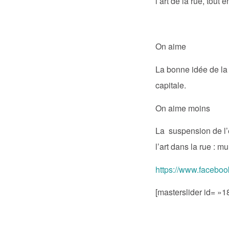
l’art de la rue, tout
On aime
La bonne idée de la 
capitale.
On aime moins
La suspension de l’
l’art dans la rue : m
https://www.faceboo
[masterslider id= »1