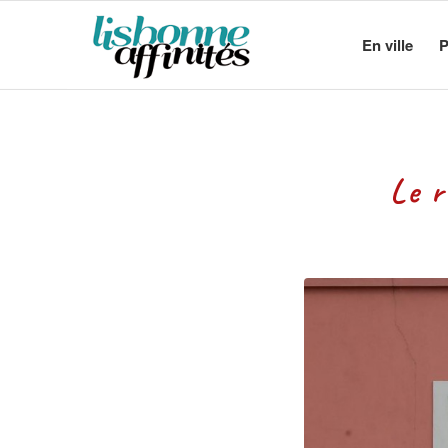
En ville
P
Le r