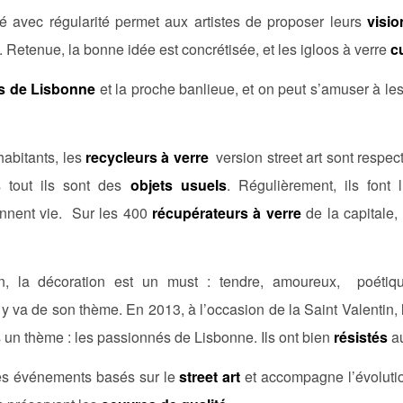
é avec régularité permet aux artistes de proposer leurs
visio
. Retenue, la bonne idée est concrétisée, et les igloos à verre
c
s de Lisbonne
et la proche banlieue, et on peut s’amuser à les
habitants, les
recycleurs à verre
version street art sont respect
s tout ils sont des
objets usuels
. Régulièrement, ils font
rennent vie. Sur les 400
récupérateurs à verre
de la capitale, 
, la décoration est un must : tendre, amoureux, poéti
 va de son thème. En 2013, à l’occasion de la Saint Valentin,
s un thème : les passionnés de Lisbonne. Ils ont bien
résistés
au
s événements basés sur le
street art
et accompagne l’évoluti