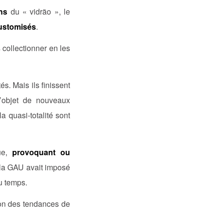
ns
du « vidrão », le
ustomisés
.
 collectionner en les
és. Mais ils finissent
 l’objet de nouveaux
la quasi-totalité sont
que,
provoquant ou
 la GAU avait imposé
 temps.
on des tendances de