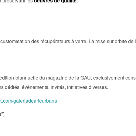
 en préservant les
oeuvres de qualité.
customisation des récupérateurs à verre. La mise sur orbite de l’
édition biannuelle du magazine de la GAU, exclusivement consacr
urs dédiés, événements, invités, initiatives diverses.
k.com/galeriadearteurbana
8″]