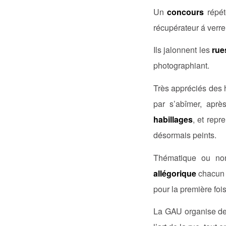
Un
concours
répét
récupérateur á verre
Ils jalonnent les
rue
photographiant.
Très appréciés des 
par s’abîmer, aprè
habillages
, et rep
désormais peints.
Thématique ou non
allégorique
chacun y
pour la première foi
La GAU organise de