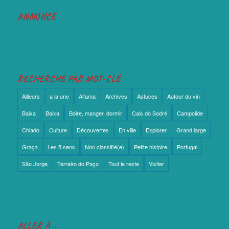
ANNONCE
RECHERCHE PAR MOT-CLÉ
Ailleurs
a la une
Alfama
Archives
Astuces
Autour du vin
Baixa
Baixa
Boire, manger, dormir
Cais do Sodré
Campolide
Chiado
Culture
Découvertes
En ville
Explorer
Grand large
Graça
Les 5 sens
Non classifié(e)
Petite histoire
Portugal
São Jorge
Terreiro do Paço
Tout le reste
Visiter
ALLER À …