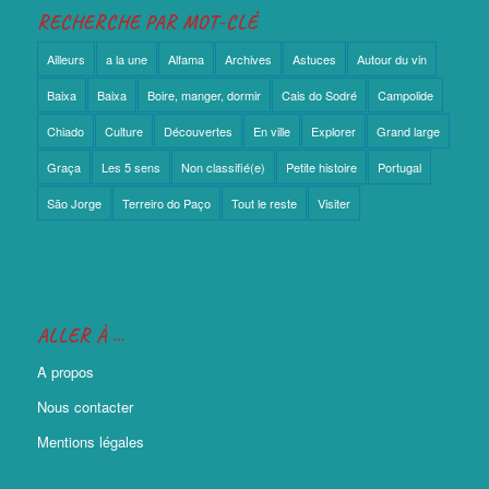
RECHERCHE PAR MOT-CLÉ
Ailleurs
a la une
Alfama
Archives
Astuces
Autour du vin
Baixa
Baixa
Boire, manger, dormir
Cais do Sodré
Campolide
Chiado
Culture
Découvertes
En ville
Explorer
Grand large
Graça
Les 5 sens
Non classifié(e)
Petite histoire
Portugal
São Jorge
Terreiro do Paço
Tout le reste
Visiter
ALLER À …
A propos
Nous contacter
Mentions légales