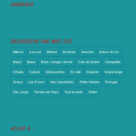
ANNONCE
RECHERCHE PAR MOT-CLÉ
Ailleurs
a la une
Alfama
Archives
Astuces
Autour du vin
Baixa
Baixa
Boire, manger, dormir
Cais do Sodré
Campolide
Chiado
Culture
Découvertes
En ville
Explorer
Grand large
Graça
Les 5 sens
Non classifié(e)
Petite histoire
Portugal
São Jorge
Terreiro do Paço
Tout le reste
Visiter
ALLER À …