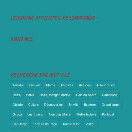
LISBONNE AFFINITÉS RECOMMANDE :
ANNONCE
RECHERCHE PAR MOT-CLÉ
Ailleurs
a la une
Alfama
Archives
Astuces
Autour du vin
Baixa
Baixa
Boire, manger, dormir
Cais do Sodré
Campolide
Chiado
Culture
Découvertes
En ville
Explorer
Grand large
Graça
Les 5 sens
Non classifié(e)
Petite histoire
Portugal
São Jorge
Terreiro do Paço
Tout le reste
Visiter