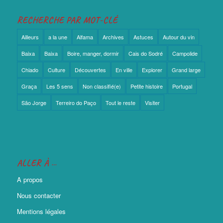
RECHERCHE PAR MOT-CLÉ
Ailleurs
a la une
Alfama
Archives
Astuces
Autour du vin
Baixa
Baixa
Boire, manger, dormir
Cais do Sodré
Campolide
Chiado
Culture
Découvertes
En ville
Explorer
Grand large
Graça
Les 5 sens
Non classifié(e)
Petite histoire
Portugal
São Jorge
Terreiro do Paço
Tout le reste
Visiter
ALLER À …
A propos
Nous contacter
Mentions légales