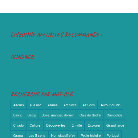
LISBONNE AFFINITÉS RECOMMANDE :
ANNONCE
RECHERCHE PAR MOT-CLÉ
Ailleurs
a la une
Alfama
Archives
Astuces
Autour du vin
Baixa
Baixa
Boire, manger, dormir
Cais do Sodré
Campolide
Chiado
Culture
Découvertes
En ville
Explorer
Grand large
Graça
Les 5 sens
Non classifié(e)
Petite histoire
Portugal