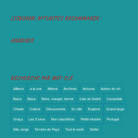
LISBONNE AFFINITÉS RECOMMANDE :
ANNONCE
RECHERCHE PAR MOT-CLÉ
Ailleurs
a la une
Alfama
Archives
Astuces
Autour du vin
Baixa
Baixa
Boire, manger, dormir
Cais do Sodré
Campolide
Chiado
Culture
Découvertes
En ville
Explorer
Grand large
Graça
Les 5 sens
Non classifié(e)
Petite histoire
Portugal
São Jorge
Terreiro do Paço
Tout le reste
Visiter