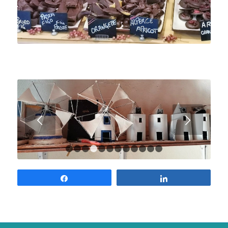
Suivant
1
2
3
4
5
6
7
8
9
10
11
12
Partagez
Partagez