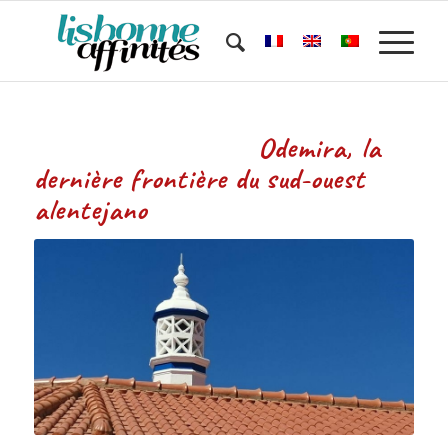
Odemira, la
dernière frontière du sud-ouest
alentejano