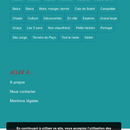
Baixa
Baixa
Boire, manger, dormir
Cais do Sodré
Campolide
Chiado
Culture
Découvertes
En ville
Explorer
Grand large
Graça
Les 5 sens
Non classifié(e)
Petite histoire
Portugal
São Jorge
Terreiro do Paço
Tout le reste
Visiter
ALLER À …
A propos
Nous contacter
Mentions légales
En continuant à utiliser ce site, vous acceptez l’utilisation des