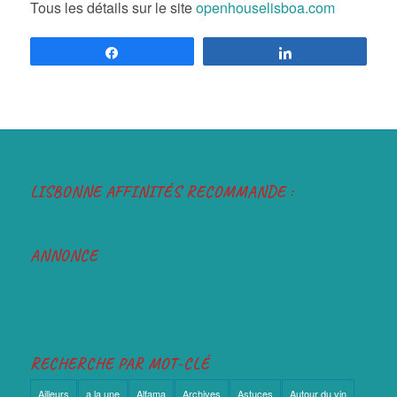
Tous les détails sur le site
openhouselisboa.com
Partagez
Partagez
LISBONNE AFFINITÉS RECOMMANDE :
ANNONCE
RECHERCHE PAR MOT-CLÉ
Ailleurs
a la une
Alfama
Archives
Astuces
Autour du vin