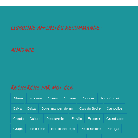
LISBONNE AFFINITÉS RECOMMANDE :
ANNONCE
RECHERCHE PAR MOT-CLÉ
Ailleurs
a la une
Alfama
Archives
Astuces
Autour du vin
Baixa
Baixa
Boire, manger, dormir
Cais do Sodré
Campolide
Chiado
Culture
Découvertes
En ville
Explorer
Grand large
Graça
Les 5 sens
Non classifié(e)
Petite histoire
Portugal