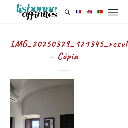
IMG_20250329_121345_resul
– Cópia